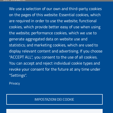
Sitemap
We use a selection of our own and third-party cookies
eUniss
on the pages of this website: Essential cookies, which
are required in order to use the website; functional
Calls
cookies, which provide better easy of use when using
Posta elettronica @uniss.it
the website; performance cookies, which we use to
Protocollo
generate aggregated data on website use and
statistics; and marketing cookies, which are used to
Follow us
display relevant content and advertising. If you choose
"ACCEPT ALL", you consent to the use of all cookies.
You can accept and reject individual cookie types and
Università degli Studi di Sassari
revoke your consent for the future at any time under
Dipartimento di Agraria
"Settings".
Viale Italia 39/a, 07100 Sassari
Tel. +39 079 229204
Privacy
PEC: dip.agraria@pec.uniss.it
www.uniss.it
IMPOSTAZIONI DEI COOKIE