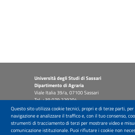
Università degli Studi di Sassari
Dipartimento di Agraria
Viale Italia 39/a, 07100 Sassari
Tel. +39 079 229204
PEC: dip.agraria@pec.uniss.it
Questo sito utilizza cookie tecnici, propri e di terze parti, per
www.uniss.it
navigazione e analizzare il traffico e, con il tuo consenso, cook
strumenti di tracciamento di terzi per mostrare video e misurar
comunicazione istituzionale. Puoi rifiutare i cookie non neces