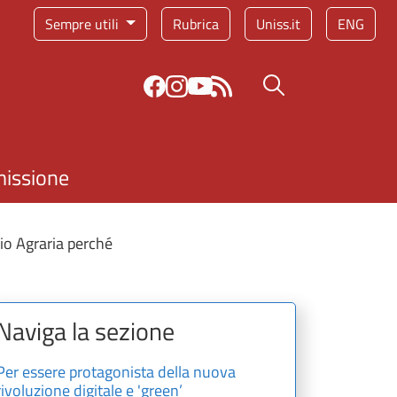
Sempre utili
Rubrica
Uniss.it
ENG
Bottone cerca
missione
io Agraria perché
Naviga la sezione
Per essere protagonista della nuova
rivoluzione digitale e 'green’