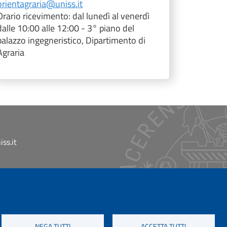
orientagraria@uniss.it
Orario ricevimento: dal lunedì al venerdì
dalle 10:00 alle 12:00 - 3° piano del
palazzo ingegneristico, Dipartimento di
Agraria
ss.it
NEGA TUTTI
ACCETTA TUTTI