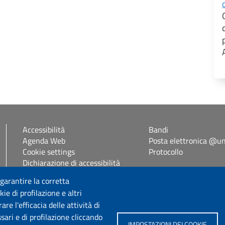
Accessibilità
Bandi
Agenda Web
Posta elettronica @uni
Cookie settings
Protocollo
Dichiarazione di accessibilità
Mappa del sito
 garantire la corretta
Self Studenti
ie di profilazione e altri
eUniss
e l'efficacia delle attività di
sari e di profilazione cliccando
Seguici su
IMPOSTAZIONI DEI COOKIE